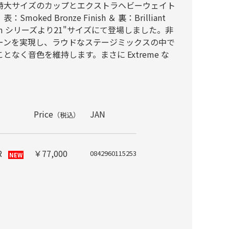
特大サイズのカップとエクストラヘビーウェイト
ked Bronze Finish ＆ 裏：Brilliant
y Custom シリーズより21"サイズにて登場しました。非
ーンを実現し、ラウドなステージミックスの中で
なく音色を維持します。まさに Extreme な
Price
JAN
（税込）
R
￥77,000
0842960115253
NEW