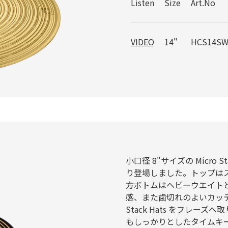
Listen
Size
Art.No
VIDEO
14"
HCS14S
小口径 8"サイズの Micro Sta
り登場しました。トップは
方ボトムはヘビーウエイト
感、また歯切れのよいカッテ
Stack Hats をフレ
もしっかりとしたタイムキ