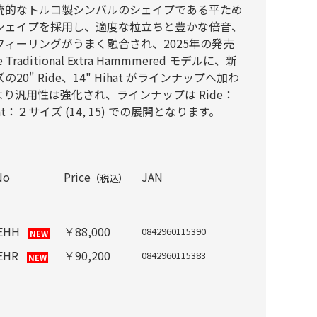
統的なトルコ製シンバルのシェイプである平ため
シェイプを採用し、適度な粒立ちと豊かな倍音、
ィーリングがうまく融合され、2025年の発売
aditional Extra Hammmered モデルに、新
" Ride、14" Hihat がラインナップへ加わ
り汎用性は強化され、ラインナップは Ride：
Hihat：２サイズ (14, 15) での展開となります。
No
Price
JAN
（税込）
EHH
￥88,000
0842960115390
NEW
EHR
￥90,200
0842960115383
NEW