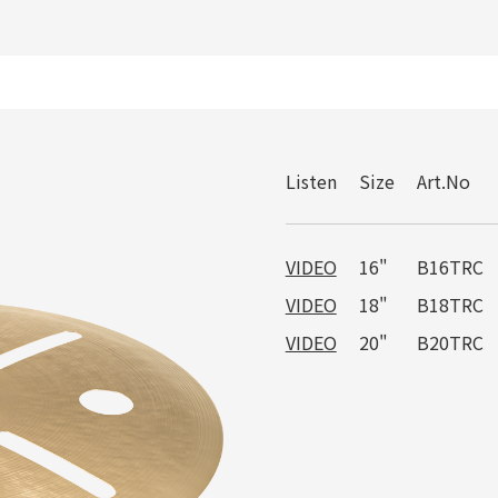
Listen
Size
Art.No
VIDEO
16"
B16TRC
VIDEO
18"
B18TRC
VIDEO
20"
B20TRC