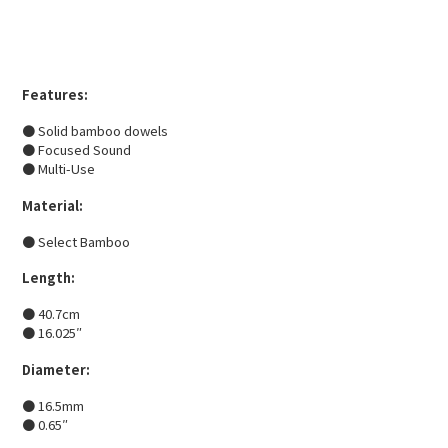
Features:
● Solid bamboo dowels
● Focused Sound
● Multi-Use
Material:
● Select Bamboo
Length:
● 40.7cm
● 16.025″
Diameter:
● 16.5mm
● 0.65″