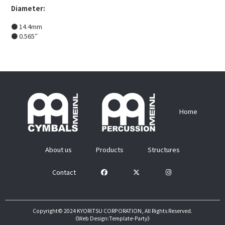
Diameter:
● 14.4mm
● 0.565″
Home
About us
Products
Structures
Contact
Copyright© 2024
KYORITSU CORPORATION
, All Rights Reserved.
《Web Design:Template-Party》