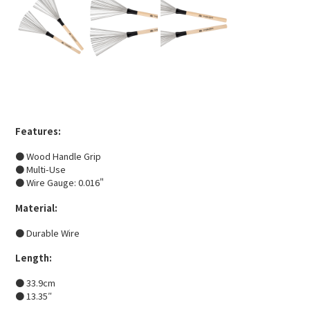
Features:
● Wood Handle Grip
● Multi-Use
● Wire Gauge: 0.016"
Material:
● Durable Wire
Length:
● 33.9cm
● 13.35″