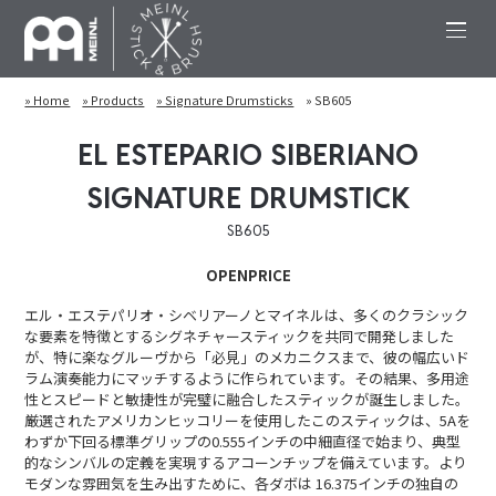
» Home
» Products
» Signature Drumsticks
» SB605
EL ESTEPARIO SIBERIANO
SIGNATURE DRUMSTICK
SB605
OPENPRICE
エル・エステパリオ・シベリアーノとマイネルは、多くのクラシック
な要素を特徴とするシグネチャースティックを共同で開発しました
が、特に楽なグルーヴから「必見」のメカニクスまで、彼の幅広いド
ラム演奏能力にマッチするように作られています。その結果、多用途
性とスピードと敏捷性が完璧に融合したスティックが誕生しました。
厳選されたアメリカンヒッコリーを使用したこのスティックは、5Aを
わずか下回る標準グリップの0.555インチの中細直径で始まり、典型
的なシンバルの定義を実現するアコーンチップを備えています。より
モダンな雰囲気を生み出すために、各ダボは 16.375インチの独自の