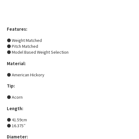
Features:
● Weight Matched
● Pitch Matched
● Model Based Weight Selection
Material:
● American Hickory
Tip:
● Acorn
Length:
● 41.59cm
● 16.375″
Diameter: