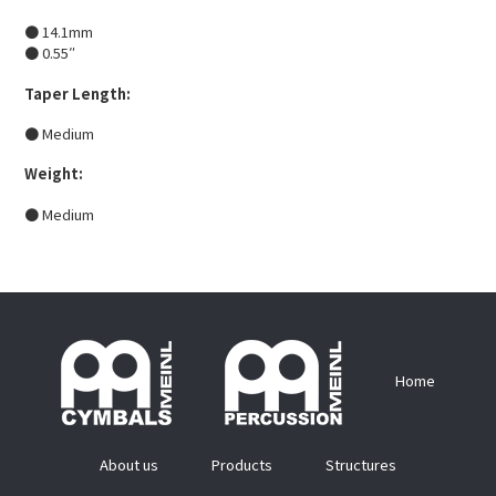
● 14.1mm
● 0.55″
Taper Length:
● Medium
Weight:
● Medium
Home
About us
Products
Structures