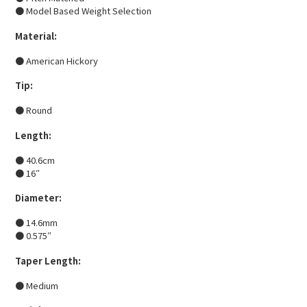
● Model Based Weight Selection
Material:
● American Hickory
Tip:
● Round
Length:
● 40.6cm
● 16″
Diameter:
● 14.6mm
● 0.575″
Taper Length:
● Medium