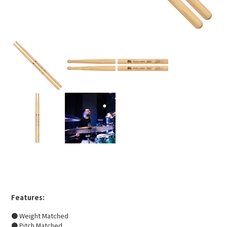
Features:
● Weight Matched
● Pitch Matched