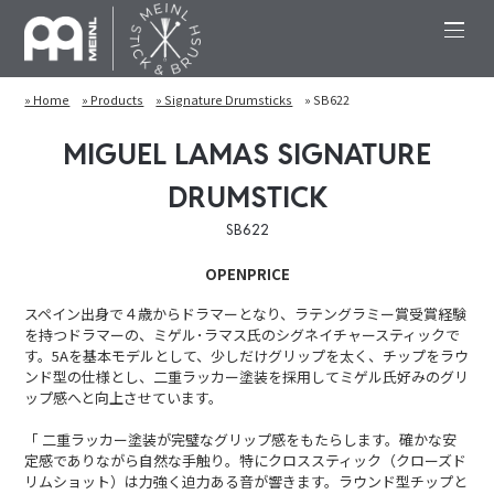
» Home
» Products
» Signature Drumsticks
» SB622
MIGUEL LAMAS SIGNATURE
DRUMSTICK
SB622
OPENPRICE
スペイン出身で４歳からドラマーとなり、ラテングラミー賞受賞経験
を持つドラマーの、ミゲル･ラマス氏のシグネイチャースティックで
す。5Aを基本モデルとして、少しだけグリップを太く、チップをラウ
ンド型の仕様とし、二重ラッカー塗装を採用してミゲル氏好みのグリ
ップ感へと向上させています。
「 二重ラッカー塗装が完璧なグリップ感をもたらします。確かな安
定感でありながら自然な手触り。特にクロススティック（クローズド
リムショット）は力強く迫力ある音が響きます。ラウンド型チップと